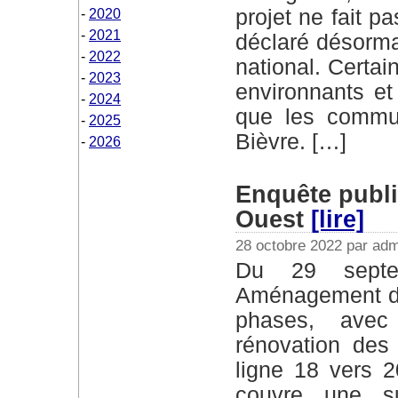
projet ne fait p
2020
2021
déclaré désormai
2022
national. Certai
2023
environnants et
2024
que les commun
2025
Bièvre. […]
2026
Enquête publi
Ouest
[lire]
28 octobre 2022 par adm
Du 29 septembre au 28 octobre 2022
Aménagement du 
phases, avec
rénovation des 
ligne 18 vers 
couvre une s