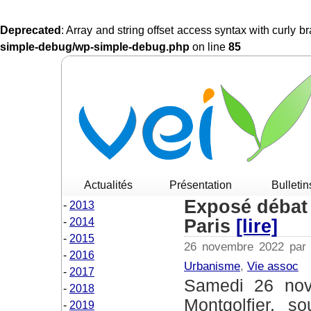
Deprecated
: Array and string offset access syntax with curly 
simple-debug/wp-simple-debug.php
on line
85
Actualités
Présentation
Bulletin
Exposé débat 
2013
Paris
[lire]
2014
2015
26 novembre 2022 par
2016
Urbanisme
,
Vie assoc
2017
Samedi 26 novembre de 14h à 16h 15 Salle
2018
Montgolfier, s
2019