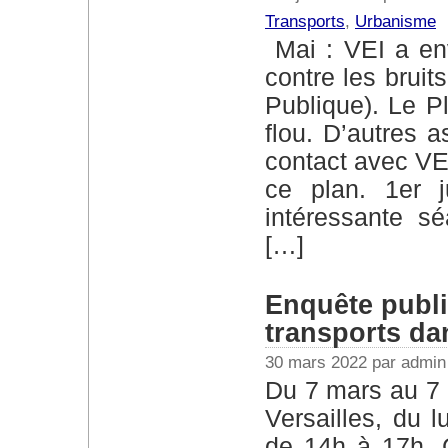
Transports
,
Urbanisme
Mai : VEI a envoyé un avis sur le plan de lutte
contre les brui
Publique). Le Pl
flou. D’autres 
contact avec VEI
ce plan. 1er 
intéressante sé
[…]
Enquête publi
transports d
30 mars 2022 par admin
Du 7 mars au 7 mai 2022 Au 6 av de Paris 78000
Versailles, du 
de 14h à 17h. C