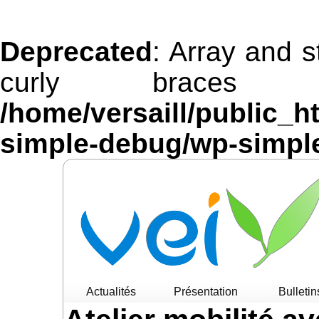
Deprecated
: Array and s
curly braces 
/home/versaill/public_h
simple-debug/wp-simpl
Actualités
Présentation
Bulletin