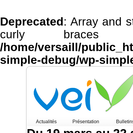
Deprecated
: Array and s
curly braces 
/home/versaill/public_h
simple-debug/wp-simpl
Actualités
Présentation
Bulletin