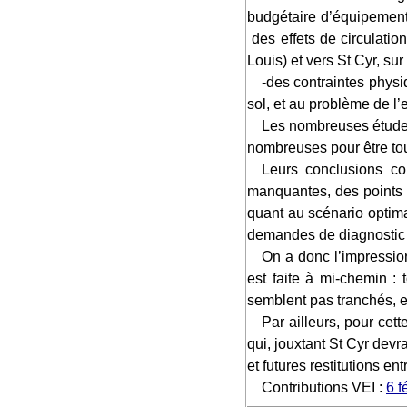
budgétaire d’équipement
des effets de circulatio
Louis) et vers St Cyr, su
-des contraintes physiques difficiles liées à la topographie, la pollution et la mauvaise qualité des sols et sous-
sol, et au problème de l’
Les nombreuses études présentées dans cette enquête publique « PION » sont d’une bonne qualité, mais trop
nombreuses pour être tou
Leurs conclusions contiennent souvent des demandes d’études supplémentaires, pointent des données
manquantes, des points d
quant au scénario optim
demandes de diagnostic 
On a donc l’impression que cette enquête publique sur un projet de petite taille, mais relativement audacieux,
est faite à mi-chemin : t
semblent pas tranchés, en
Par ailleurs, pour cette future résidence dont nous estimons les futurs habitants à 1000 ou 1500 personnes et
qui, jouxtant St Cyr devr
et futures restitutions en
Contributions VEI :
6 f