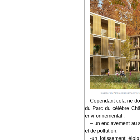
Cependant cela ne doit pas occulter la réalité : les caractéristiques d’implantation du projet, hors la proximité
du Parc du célèbre Châ
environnemental :
– un enclavement au sein de nœuds de transports routiers, ferroviaires et aériens d’où des nuisances sonores
et de pollution.
-un lotissement éloigné de l’entrée de Versailles (environ 2,5km), ce qui crée non seulement un coût