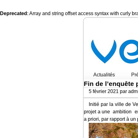
Deprecated
: Array and string offset access syntax with curly b
Actualités
Pr
Fin de l’enquête 
5 février 2021 par adm
Initié par la ville de Versailles, soucieuse d’éviter « autre chose » sur un terrain en déshérence de l’armée, le
projet a une ambition env
a priori, par rapport à un 