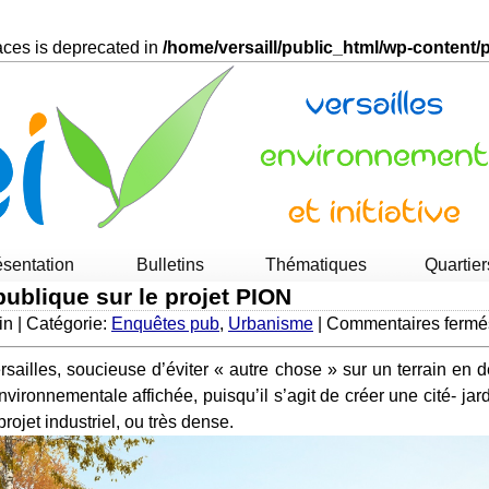
races is deprecated in
/home/versaill/public_html/wp-content
ésentation
Bulletins
Thématiques
Quartier
publique sur le projet PION
in | Catégorie:
Enquêtes pub
,
Urbanisme
|
Commentaires fermé
ironnementale affichée, puisqu’il s’agit de créer une cité- jardi
projet industriel, ou très dense.