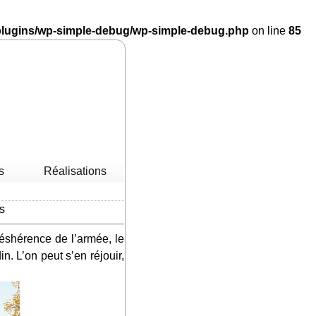
/plugins/wp-simple-debug/wp-simple-debug.php
on line
85
s
Réalisations
sur
s
Fin
de
n. L’on peut s’en réjouir,
l’enquête
publique
sur
le