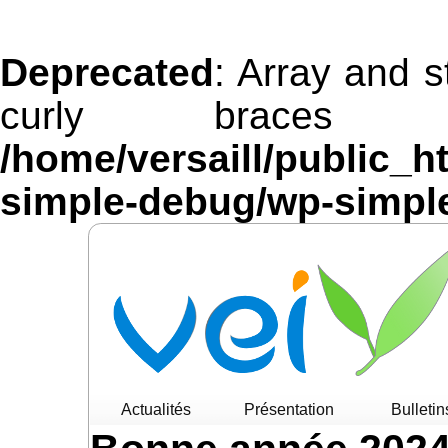
Deprecated
: Array and s
curly braces 
/home/versaill/public_h
simple-debug/wp-simpl
Actualités
Présentation
Bulletin