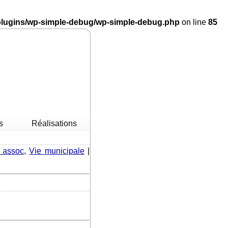
/plugins/wp-simple-debug/wp-simple-debug.php
on line
85
s
Réalisations
 assoc
,
Vie municipale
|