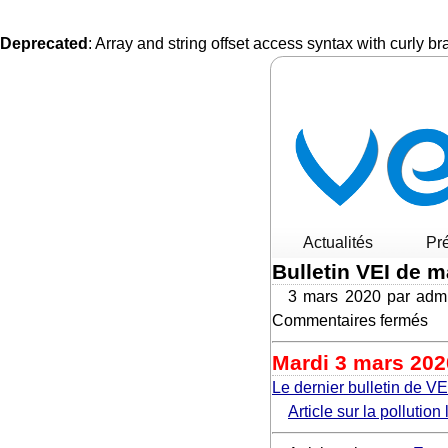
Deprecated
: Array and string offset access syntax with curly b
Actualités
Pr
Bulletin VEI de 
3 mars 2020 par adm
Commentaires fermés
Bul
Mardi 3 mars 202
VE
Le dernier bulletin de VE
de
Article sur la pollutio
ma
20