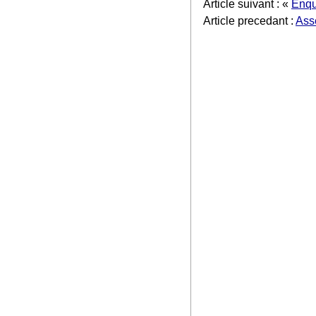
Article suivant : «
Enqu
Article precedant :
Ass