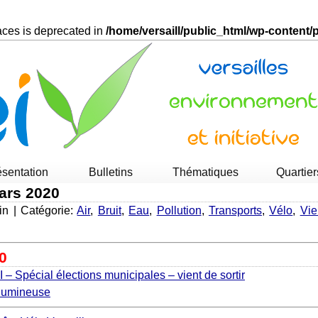
races is deprecated in
/home/versaill/public_html/wp-content
ésentation
Bulletins
Thématiques
Quartier
mars 2020
in | Catégorie:
Air
,
Bruit
,
Eau
,
Pollution
,
Transports
,
Vélo
,
Vie
sur
letin
0
I
I – Spécial élections municipales – vient de sortir
n lumineuse
rs
20