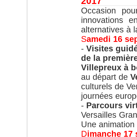
2017
Occasion pour le public de découvrir des
innovations e
alternatives à l
Samedi 16 s
Visites guid
de la première
Villepreux à 
au départ de
V
culturels de Ve
journées europ
Parcours vir
Versailles Gra
Une animation 
Dimanche 17