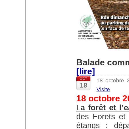
Balade comm
[lire]
OCT
18 octobre
18
Visite
18 octobre 2
La forêt et l
des Forets et 
étangs : dép