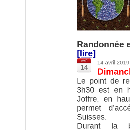
Randonnée en
[lire]
AVR
14 avril 201
14
Dimanch
Le point de rendez-vous de cette boucle de
3h30 est en h
Joffre, en hau
permet d’acc
Suisses.
Durant la b