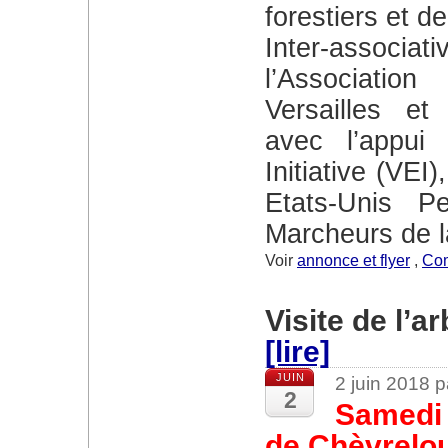
forestiers et d
Inter-associative, elle est organisée par
l’Associati
Versailles e
avec l’appui 
Initiative (VEI
Etats-Unis P
Marcheurs de l
Voir
annonce et flyer
,
Com
Visite de l’
[lire]
JUIN
2 juin 2018 
2
Samedi 
de Chèvrelo