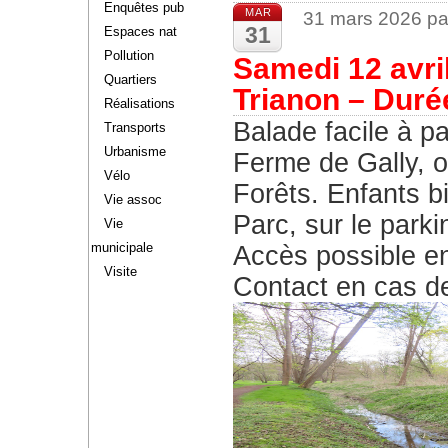
Enquêtes pub
MAR
31 mars 2026 pa
31
Espaces nat
Pollution
Samedi 12 avri
Quartiers
Trianon – Duré
Réalisations
Balade facile à pa
Transports
Urbanisme
Ferme de Gally, o
Vélo
Forêts. Enfants 
Vie assoc
Parc, sur le park
Vie
municipale
Accès possible en 
Visite
Contact en cas d