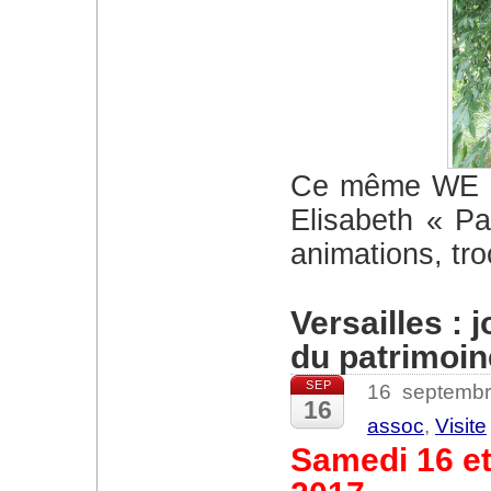
Ce même WE a lieu au Domaine de Madame
Elisabeth « Par
animations, tro
Versailles : 
du patrimoi
SEP
16 septemb
16
assoc
,
Visite
Samedi 16 e