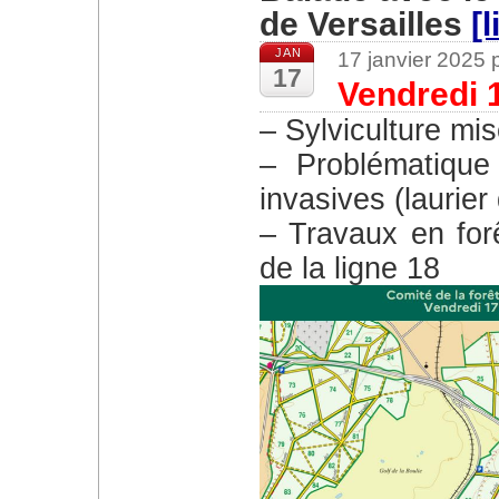
de Versailles
[l
JAN
17 janvier 2025
17
Vendredi 
– Sylviculture mi
– Problématique
invasives (laurie
– Travaux en forê
de la ligne 18