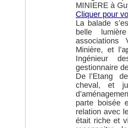
MINIERE à Guy
Cliquer pour vo
La balade s’est très bien déroulée avec une
belle lumièr
associations
Minière, et l’
Ingénieur d
gestionnaire d
De l’Etang de la Minière à la Mare du fer à
cheval, et j
d’aménagemen
parte boisée e
relation avec l
était riche et 