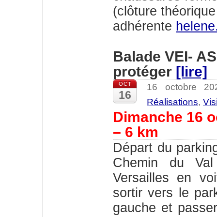
(clôture théorique
adhérente
helene
Balade VEI- ASE
protéger
[lire]
OCT
16 octobre 2
16
Réalisations
,
Vis
Dimanche 16 o
– 6 km
Départ du parking indiqué sur la carte , au bout du
Chemin du Val 
Versailles en vo
sortir vers le pa
gauche et passer