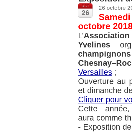
OCT
26 octobre 
26
Samedi 
octobre 201
L’
Associati
Yvelines
or
champignons
Chesnay–Roc
Versailles
;
Ouverture au public samedi de 14 h à 17h30
et dimanche d
Cliquer pour vo
Cette année, l’exposition multidisciplinaire
aura comme th
Exposition d