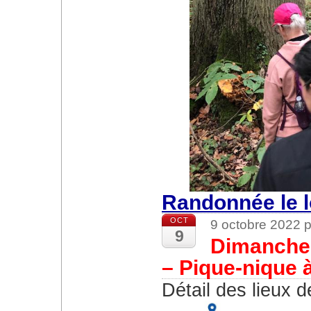
Randonnée le l
OCT
9 octobre 2022 
9
Dimanche 
– Pique-nique 
Détail des lieux 