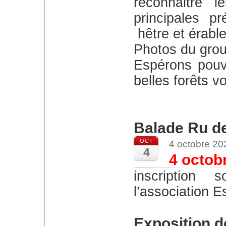
reconnaitre 
principales pr
hêtre et érable
Photos du gro
Espérons pouvoir retourner bientôt dans nos
belles forêts vo
Balade Ru d
OCT
4 octobre 2
4
4 octob
inscription souhaitée sur le site de
l’association 
Exposition 