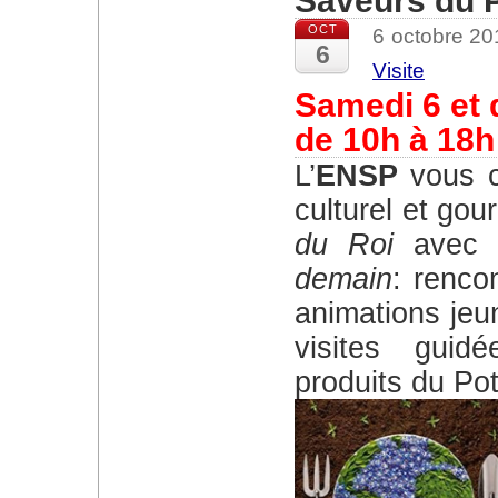
Saveurs du 
OCT
6 octobre 2
6
Visite
Samedi 6 et
de 10h à 18h
L’
ENSP
vous c
culturel et go
du Roi
avec 
demain
: renco
animations jeun
visites guid
produits du Pot