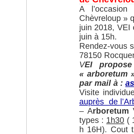
A l’occasion des « Portes ouvertes de
Chèvreloup » q
juin 2018, VEI 
juin à 15h.
Rendez-vous su
78150 Rocquenc
VEI propose de constituer un groupe
« arboretum 
par mail à :
a
Visite individ
auprès de l’A
– A
rboretum
types :
1h30
( 
h 16H). Cout t