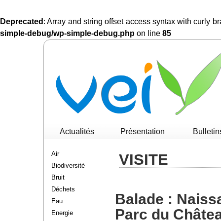
Deprecated
: Array and string offset access syntax with curly 
simple-debug/wp-simple-debug.php
on line
85
Actualités
Présentation
Bulletin
Air
VISITE
Biodiversité
Bruit
Déchets
Balade : Naiss
Eau
Parc du Châte
Energie