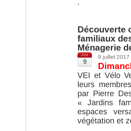
.
Découverte 
familiaux des
Ménagerie de
JUIL
9 juillet 201
9
Dimanch
VEI et Vélo Versailles ont pu faire profiter à
leurs membres
par Pierre De
« Jardins fam
espaces versa
végétation et 