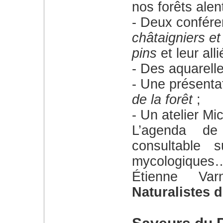
nos forêts alen
Deux confér
châtaigniers e
pins
et leur all
Des aquarell
Une présenta
de la forêt
;
Un atelier Mi
L’agenda de toutes nos activités est
consultable
mycologiques
Étienne 
Naturalistes 