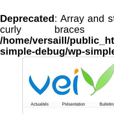
Deprecated
: Array and s
curly braces 
/home/versaill/public_h
simple-debug/wp-simpl
Actualités
Présentation
Bulletin