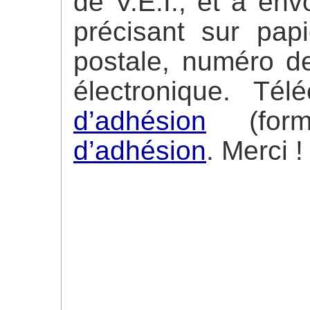
de V.E.I., et à en
précisant sur papi
postale, numéro d
électronique. Té
d’adhésion
(for
d’adhésion
. Merci !