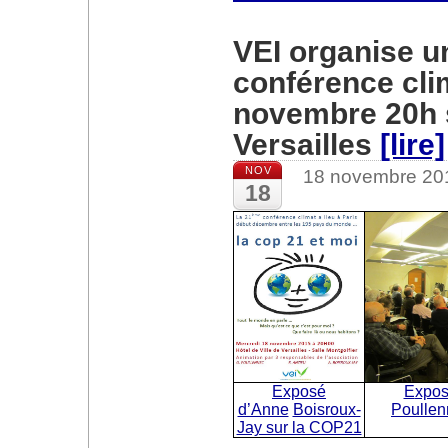
VEI organise u
conférence cli
novembre 20h s
Versailles
[lire]
NOV
18 novembre 20
18
Exposé
Expo
d’Anne
Boisroux-
Poullen
Jay sur la COP21