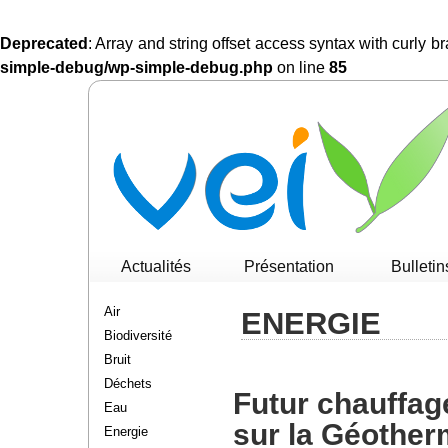
Deprecated
: Array and string offset access syntax with curly 
simple-debug/wp-simple-debug.php
on line
85
Actualités
Présentation
Bulletin
Air
ENERGIE
Biodiversité
Bruit
Déchets
Futur chauffag
Eau
sur la Géothe
Energie