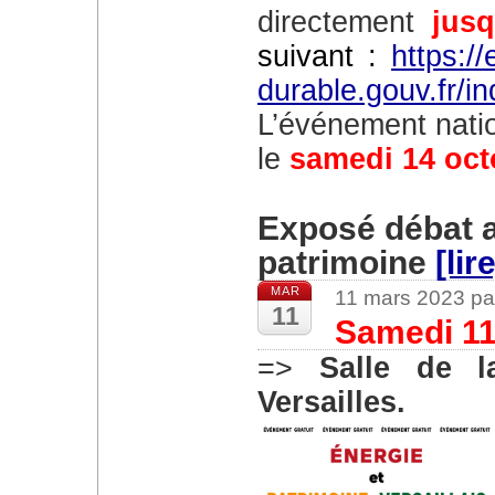
directement
jus
suivant :
https:/
durable.gouv.fr/i
L’événement national « Le jour de la nuit » aura lieu
le
samedi 14 oct
Exposé débat a
patrimoine
[lir
MAR
11 mars 2023 pa
11
Samedi 11
=>
Salle de 
Versailles.