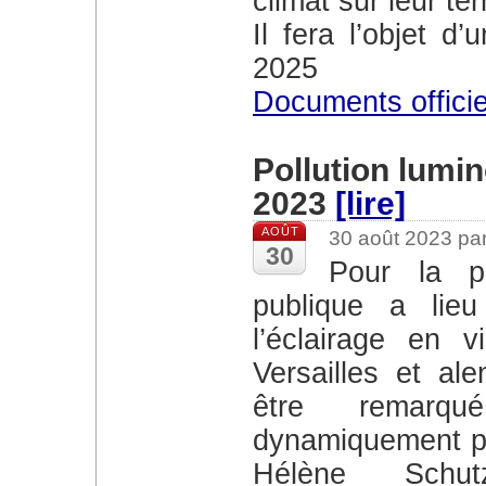
climat sur leur terr
Il fera l’objet d
2025
Documents officie
Pollution lumi
2023
[lire]
AOÛT
30 août 2023 pa
30
Pour la première fois, une consultation
publique a li
l’éclairage en 
Versailles et al
être remarqu
dynamiquement pr
Hélène Schut