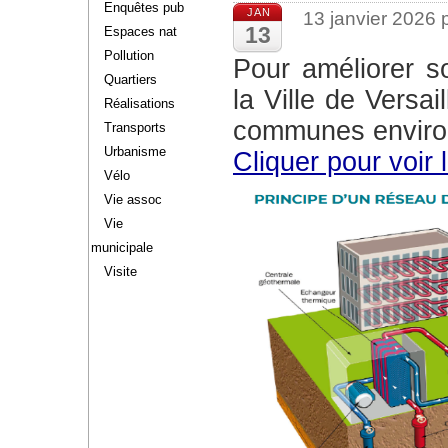
Enquêtes pub
JAN
13 janvier 2026
13
Espaces nat
Pollution
Pour améliorer son bilan en énergie renouvelable,
Quartiers
la Ville de Versa
Réalisations
communes environ
Transports
Urbanisme
Cliquer pour voir 
Vélo
Vie assoc
Vie
municipale
Visite