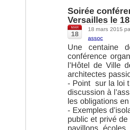
Soirée confére
Versailles le 
MAR
18 mars 2015 p
18
assoc
Une centaine de personnes ont assisté à la
conférence organ
l’Hôtel de Ville 
architectes passi
Point sur la loi
discussion à l’as
les obligations e
Exemples d’isola
public et privé d
pavillons, écoles