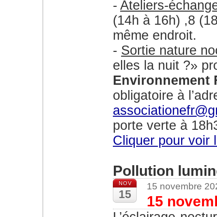
Ateliers-échang
(14h à 16h) ,8 (1
même endroit.
Sortie nature no
elles la nuit ?» 
Environnement 
obligatoire à l’ad
associationefr@g
porte verte à 18h
Cliquer pour voir 
Pollution lumin
NOV
15 novembre 20
15
15 novemb
L’éclairage nocturne des espaces privés et publics