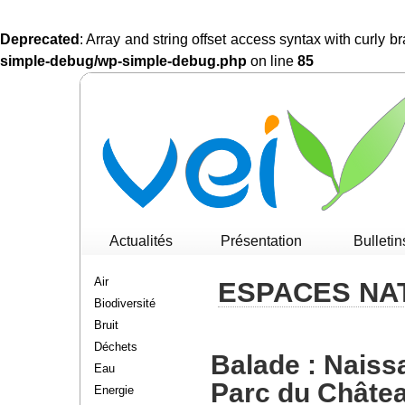
Deprecated
: Array and string offset access syntax with curly 
simple-debug/wp-simple-debug.php
on line
85
Actualités
Présentation
Bulletin
Air
ESPACES NA
Biodiversité
Bruit
Déchets
Balade : Naiss
Eau
Parc du Châte
Energie