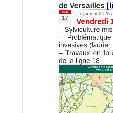
de Versailles
[l
JAN
17 janvier 2025
17
Vendredi 
– Sylviculture mi
– Problématique
invasives (laurie
– Travaux en forê
de la ligne 18