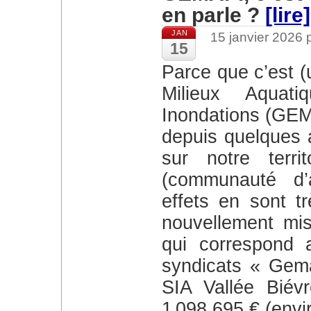
en parle ?
[lire]
JAN
15 janvier 2026
15
Parce que c’est (un peu) nouveau : La Gestion des
Milieux Aquat
Inondations (GEM
depuis quelques 
sur notre terri
(communauté d’
effets en sont t
nouvellement mis
qui correspond 
syndicats « Gema
SIA Vallée Biév
1 098 695 € (envir