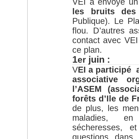
VEI a envoyé un
les bruits des
Publique). Le Pla
flou. D’autres a
contact avec VEI
ce plan.
1
juin :
er
VEI a participé a une intéressante séance inter-
associative o
l’ASEM (associ
forêts d’Ile de 
de plus, les men
maladies, en
sécheresses, e
questions dans 