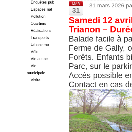
Enquêtes pub
MAR
31 mars 2026 pa
31
Espaces nat
Pollution
Samedi 12 avri
Quartiers
Trianon – Duré
Réalisations
Balade facile à pa
Transports
Urbanisme
Ferme de Gally, o
Vélo
Forêts. Enfants 
Vie assoc
Parc, sur le park
Vie
municipale
Accès possible en 
Visite
Contact en cas d