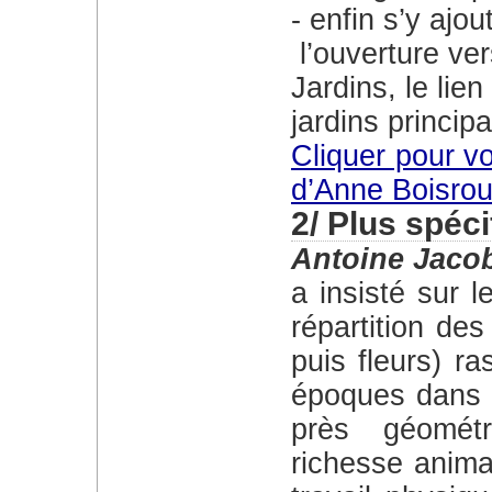
enfin s’y ajou
l’ouverture ver
Jardins, le lien
jardins princip
Cliquer pour voir la présentation d’introduction
d’Anne Boisrou
2/ Plus spéc
Antoine Jaco
a insisté sur les variations successives de la
répartition des
puis fleurs) r
époques dans 
près géomét
richesse anima