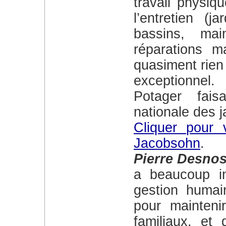
travail physiq
l’entretien (j
bassins, mai
réparations m
quasiment rien 
exceptionnel.
Potager faisa
nationale des j
Cliquer pour v
Jacobsohn
.
Pierre Desnos
a beaucoup insisté sur la nécessité de la
gestion humai
pour maintenir
familiaux, et 