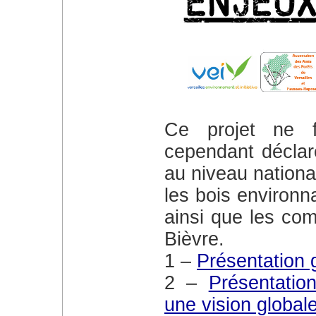
Ce projet ne fait pas l’unanimité, mais est
cependant déclaré
au niveau national
les bois environn
ainsi que les com
Bièvre.
1 –
Présentation 
2 –
Présentati
une vision global