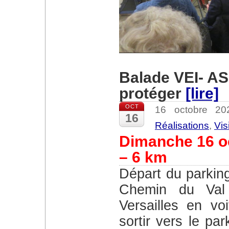
Balade VEI- ASE
protéger
[lire]
OCT
16 octobre 2
16
Réalisations
,
Vis
Dimanche 16 o
– 6 km
Départ du parking indiqué sur la carte , au bout du
Chemin du Val 
Versailles en vo
sortir vers le pa