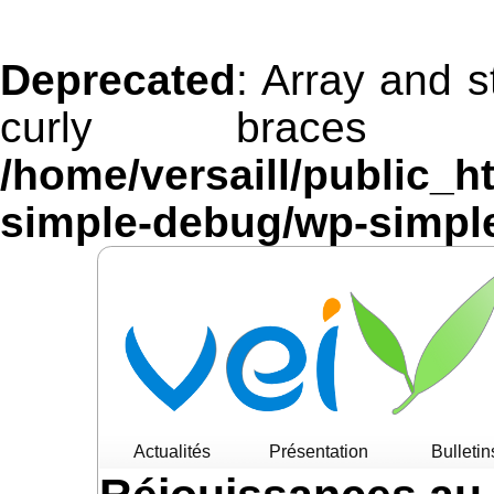
Deprecated
: Array and s
curly braces 
/home/versaill/public_h
simple-debug/wp-simpl
Actualités
Présentation
Bulletin