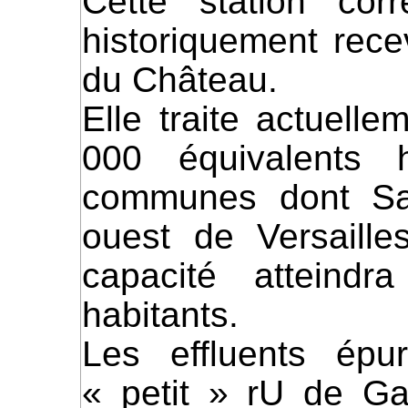
Cette station cor
historiquement rece
du Château.
Elle traite actuelle
000 équivalents h
communes dont Sai
ouest de Versaille
capacité atteindr
habitants.
Les effluents épu
« petit » rU de Gal