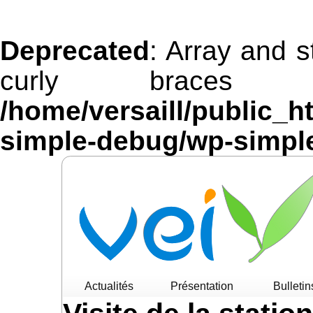
Deprecated
: Array and s
curly braces 
/home/versaill/public_h
simple-debug/wp-simpl
Actualités
Présentation
Bulletin