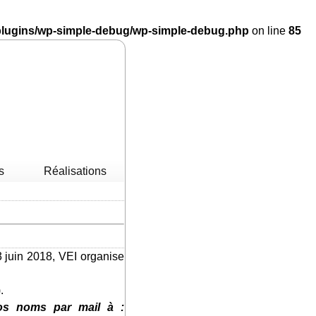
/plugins/wp-simple-debug/wp-simple-debug.php
on line
85
s
Réalisations
m
.
p
os noms par mail à :