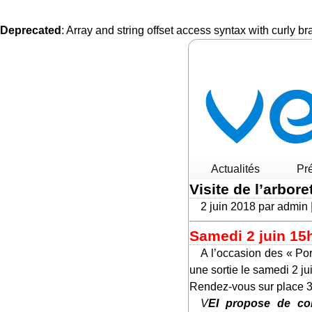
Deprecated
: Array and string offset access syntax with curly b
Actualités
Pr
Visite de l’arbo
2 juin 2018 par admin
Samedi 2 juin 15
A l’occasion des « Portes ouvertes de Chèvreloup » qui se déroulent le WE du 2 et 3 juin 2018, VEI organise
une sortie le samedi 2 ju
Rendez-vous sur place 3
VEI propose de c