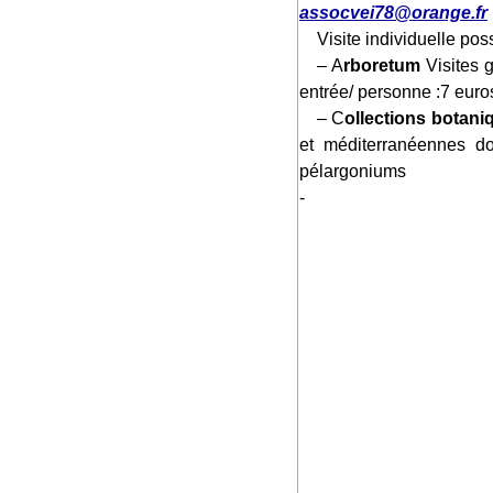
assocvei78@orange.fr
Visite individuelle po
– A
rboretum
Visites 
entrée/ personne :7 euro
– C
ollections botan
et méditerranéennes do
pélargoniums