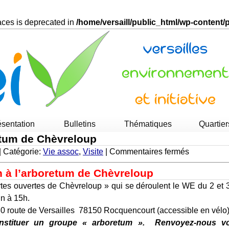
races is deprecated in
/home/versaill/public_html/wp-content
ésentation
Bulletins
Thématiques
Quartier
retum de Chèvreloup
sur
 | Catégorie:
Vie assoc
,
Visite
|
Commentaires fermés
Visite
h à l’arboretum de Chèvreloup
de
l’arboretu
in à 15h.
de
0 route de Versailles 78150 Rocquencourt (accessible en vélo)
Chèvrelou
onstituer un groupe « arboretum ». Renvoyez-nous v