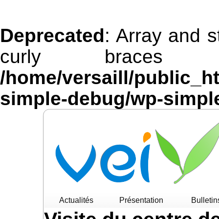
Deprecated
: Array and s
curly braces 
/home/versaill/public_h
simple-debug/wp-simpl
Actualités
Présentation
Bulletin