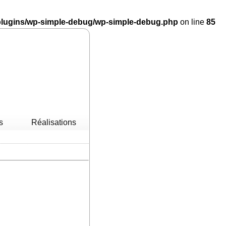
/plugins/wp-simple-debug/wp-simple-debug.php
on line
85
s
Réalisations