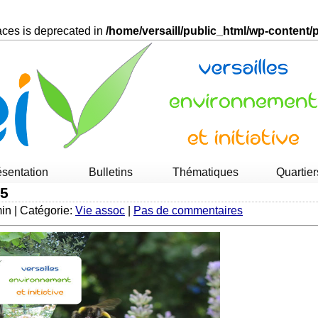
races is deprecated in
/home/versaill/public_html/wp-content
ésentation
Bulletins
Thématiques
Quartier
25
min | Catégorie:
Vie assoc
|
Pas de commentaires