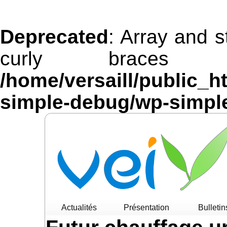
Deprecated
: Array and s
curly braces 
/home/versaill/public_h
simple-debug/wp-simpl
Actualités
Présentation
Bulletin