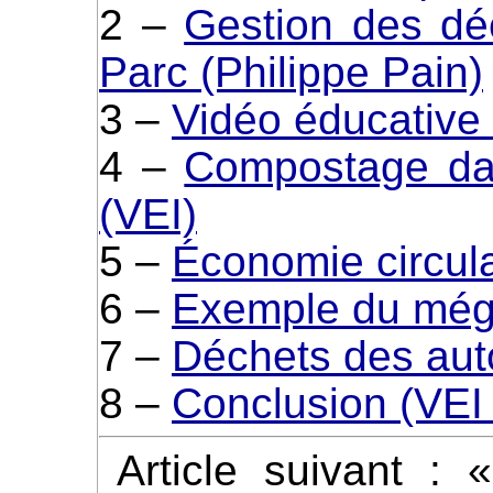
2 –
Gestion des dé
Parc (Philippe Pain)
3 –
Vidéo éducative 
4 –
Compostage dan
(VEI)
5 –
Économie circula
6 –
Exemple du mégo
7 –
Déchets des aut
8 –
Conclusion (VEI +
Article suivant :