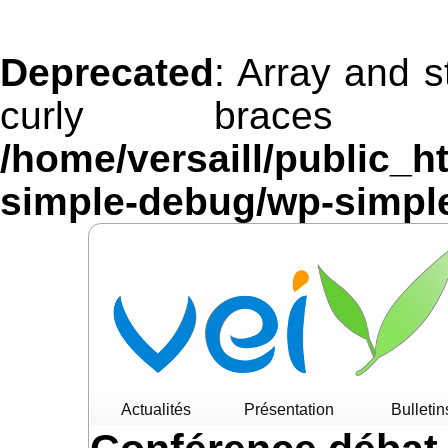
Deprecated
: Array and s
curly braces 
/home/versaill/public_h
simple-debug/wp-simpl
Actualités
Présentation
Bulletin